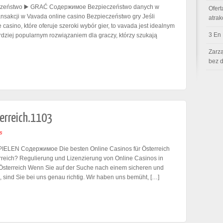
ieczeństwo ▶️ GRAĆ Содержимое Bezpieczeństwo danych w
Ofert
nsakcji w Vavada online casino Bezpieczeństwo gry Jeśli
atrak
asino, które oferuje szeroki wybór gier, to vavada jest idealnym
3 En
dziej popularnym rozwiązaniem dla graczy, którzy szukają
Zarz
bez 
terreich.1103
s
SPIELEN Содержимое Die besten Online Casinos für Österreich
erreich? Regulierung und Lizenzierung von Online Casinos in
n Österreich Wenn Sie auf der Suche nach einem sicheren und
 sind Sie bei uns genau richtig. Wir haben uns bemüht, […]