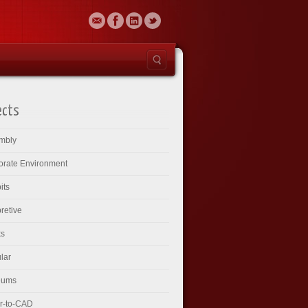
ects
mbly
orate Environment
its
pretive
ks
lar
eums
r-to-CAD