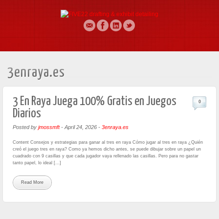
3enraya.es
3 En Raya Juega 100% Gratis en Juegos
0
Diarios
Posted by
jmossmft
-
April 24, 2026
-
3enraya.es
Content Consejos y estrategias para ganar al tres en raya Cómo jugar al tres en raya ¿Quién
creó el juego tres en raya? Como ya hemos dicho antes, se puede dibujar sobre un papel un
cuadrado con 9 casillas y que cada jugador vaya rellenado las casillas. Pero para no gastar
tanto papel, lo ideal […]
Read More