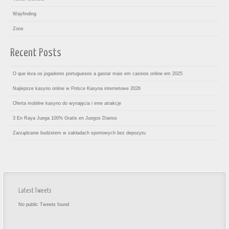
Wayfinding
Zoos
Recent Posts
O que leva os jogadores portugueses a gastar mais em casinos online em 2025
Najlepsze kasyno online w Polsce Kasyna internetowe 2026
Oferta mobilne kasyno do wynajęcia i inne atrakcje
3 En Raya Juega 100% Gratis en Juegos Diarios
Zarządzanie budżetem w zakładach sportowych bez depozytu
Latest Tweets
No public Tweets found